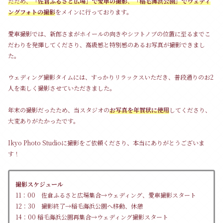
たため、
「佐倉ふるさと広場」で愛車の撮影
、
「稲毛海浜公園」でウェディ
ングフォトの撮影
をメインに行っております。
愛車撮影では、新郎さまがホイールの向きやシフトノブの位置に至るまでこ
だわりを発揮してくださり、高級感と特別感のあるお写真が撮影できまし
た。
ウェディング撮影タイムには、すっかりリラックスいただき、普段通りのお2
人を楽しく撮影させていただきました。
年末の撮影だったため、当スタジオの
お写真を年賀状に使用
してくださり、
大変ありがたかったです。
Ikyo Photo Studioに撮影をご依頼くださり、本当にありがとうございま
す！
撮影スケジュール
11：00 佐倉ふるさと広場集合→ウェディング、愛車撮影スタート
12：30 撮影終了→稲毛海浜公園へ移動、休憩
14：00 稲毛海浜公園再集合→ウェディング撮影スタート