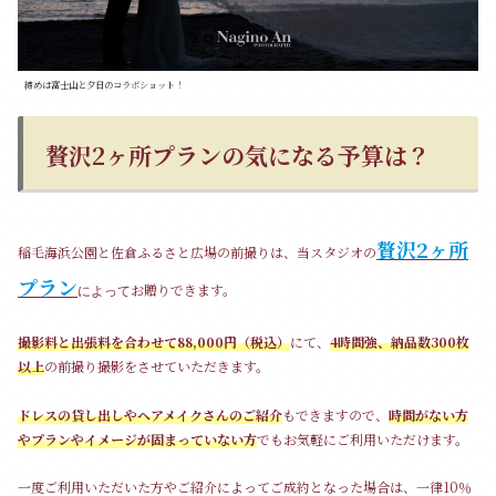
締めは富士山と夕日のコラボショット！
贅沢2ヶ所プランの気になる予算は？
贅沢2ヶ所
稲毛海浜公園と佐倉ふるさと広場の前撮りは、当スタジオの
プラン
お贈りできます。
によって
撮影料と出張料を合わせて88,000円（税込）
にて、
4時間強、納品数300枚
以上
の前撮り撮影をさせていただきます。
ドレスの貸し出しやヘアメイクさんのご紹介
もできますので、
時間がない方
やプランやイメージが固まっていない方
でもお気軽にご利用いただけます。
一度ご利用いただいた方やご紹介によってご成約となった場合は、一律10％