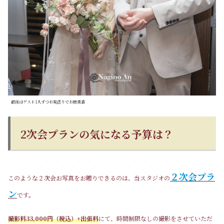
最後はゲスト1人ずつお見送りでお披楽喜
2次会プランの気になる予算は？
２次会プラ
このような２次会お写真をお贈りできるのは、当スタジオの
ン
です。
撮影料33,000円（税込）+出張料
にて、時間制限なしの撮影をさせていただ