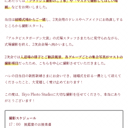
にあたっては
「フラッシュ撮影のご了承」や「マストで撮影してほしい場
面」
などをお伺いしました。
当日は
結婚式場からご一緒
し、2次会用のドレスやヘアメイクにお色直しする
ところから撮影スタート。
「アルタビスタガーデン大宮」の式場スタッフさまたちに見守られながら、
式場撮影を終え、2次会会場へ向かいました。
2次会では
入退場の様子とご歓談風景、各グループごとの集合写真がマストの
撮影項目
だったため、こちらを中心に撮影させていただきました。
ハレの日当日の新郎新婦さまにお会いでき、結婚式を彩る一員として迎えて
くださったこと、大変嬉しく受け止めております！
この度は、Ikyo Photo Studioに大切な撮影を任せてくださり、本当にあり
がとうございます！
撮影スケジュール
17：00 披露宴のお披楽喜